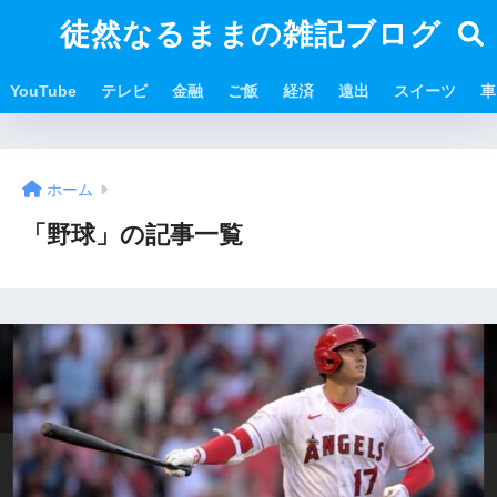
徒然なるままの雑記ブログ
YouTube
テレビ
金融
ご飯
経済
遠出
スイーツ
車
ホーム
「野球」の記事一覧