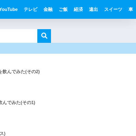
YouTube
テレビ
金融
ご飯
経済
遠出
スイーツ
車
飲んでみた(その2)
んでみた(その1)
ス)