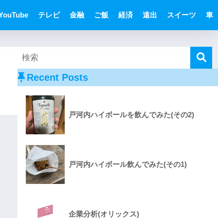
YouTube
テレビ
金融
ご飯
経済
遠出
スイーツ
車
Recent Posts
戸河内ハイボールを飲んでみた(その2)
戸河内ハイボール飲んでみた(その1)
企業分析(オリックス)