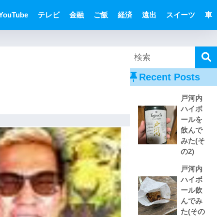
YouTube
テレビ
金融
ご飯
経済
遠出
スイーツ
車
Recent Posts
戸河内
ハイボ
ールを
飲んで
みた(そ
の2)
戸河内
ハイボ
ール飲
んでみ
た(その