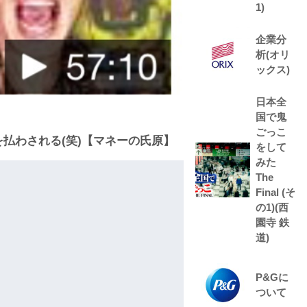
1)
企業分
析(オリ
ックス)
日本全
国で鬼
ごっこ
払わされる(笑)【マネーの氏原】
をして
みた
The
Final (そ
の1)(西
園寺 鉄
道)
P&Gに
ついて