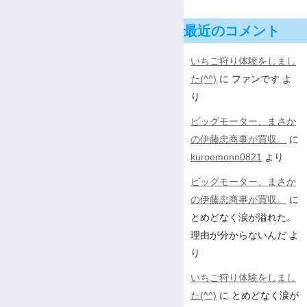
最近のコメント
いちご狩り体験をしまし
た(^^)
に
ファンです
よ
り
ビッグモーター、まさか
の伊藤忠商事が買収。
に
kuroemonn0821
より
ビッグモーター、まさか
の伊藤忠商事が買収。
に
とめどなく涙が溢れた。
理由が分からないんだ
よ
り
いちご狩り体験をしまし
た(^^)
に
とめどなく涙が