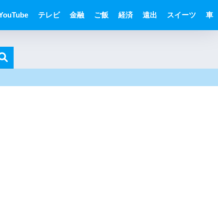
YouTube
テレビ
金融
ご飯
経済
遠出
スイーツ
車