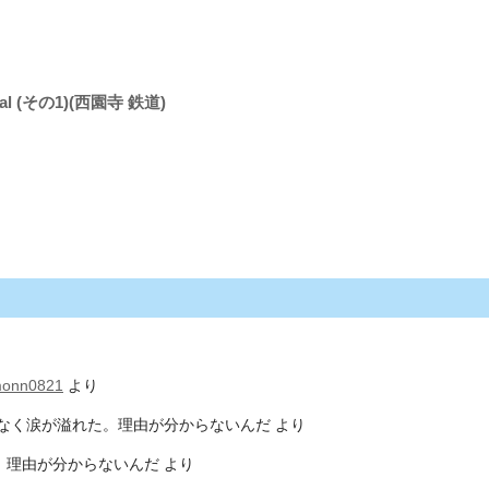
 (その1)(西園寺 鉄道)
monn0821
より
なく涙が溢れた。理由が分からないんだ
より
。理由が分からないんだ
より