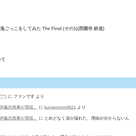
ごっこをしてみた The Final (その1)(西園寺 鉄道)
いて
^)
に
ファンです
より
伊藤忠商事が買収。
に
kuroemonn0821
より
伊藤忠商事が買収。
に
とめどなく涙が溢れた。理由が分からないん