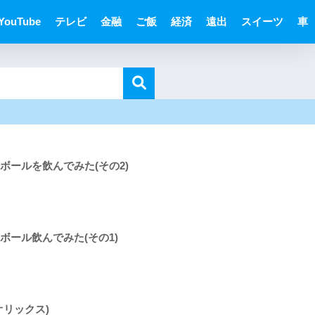
YouTube
テレビ
金融
ご飯
経済
遠出
スイーツ
車
ボールを飲んでみた(その2)
ボール飲んでみた(その1)
オリックス)