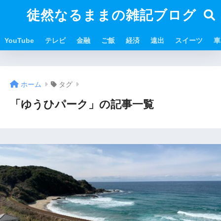
徒然なるままの雑記ブログ
YouTube
テレビ
金融
ご飯
経済
遠出
スイーツ
車
ホーム
タグ
「ゆうひパーク」の記事一覧