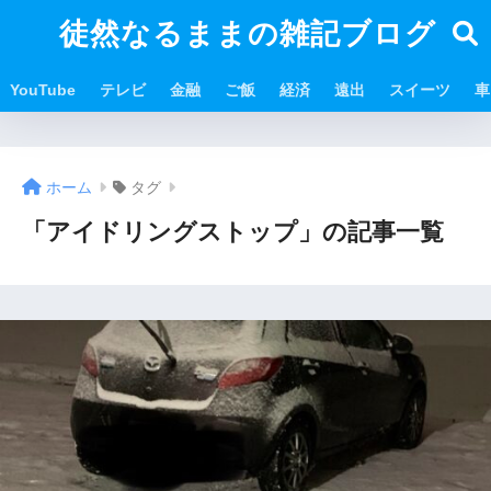
徒然なるままの雑記ブログ
YouTube
テレビ
金融
ご飯
経済
遠出
スイーツ
車
ホーム
タグ
「アイドリングストップ」の記事一覧