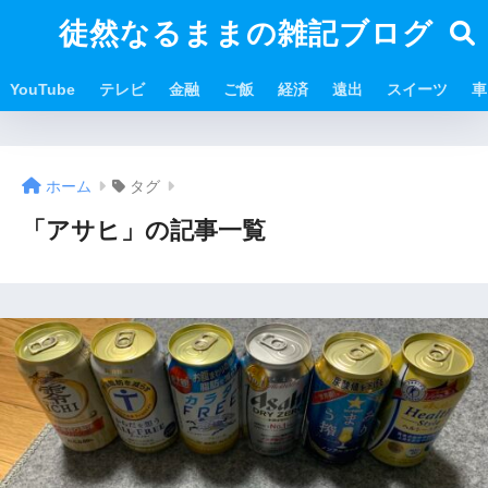
徒然なるままの雑記ブログ
YouTube
テレビ
金融
ご飯
経済
遠出
スイーツ
車
ホーム
タグ
「アサヒ」の記事一覧