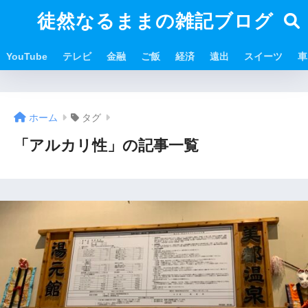
徒然なるままの雑記ブログ
YouTube
テレビ
金融
ご飯
経済
遠出
スイーツ
車
ホーム
タグ
「アルカリ性」の記事一覧