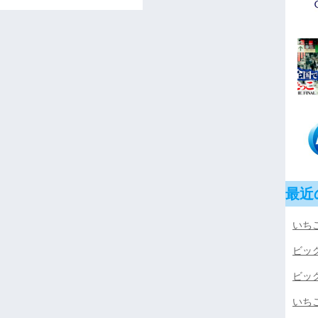
最近
いちご
ビッ
ビッ
いちご