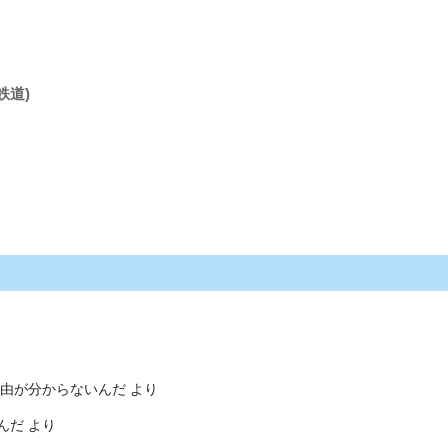
鉄道)
由が分からないんだ
より
んだ
より