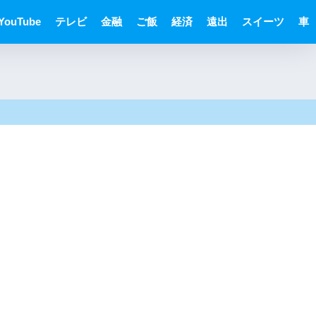
YouTube
テレビ
金融
ご飯
経済
遠出
スイーツ
車