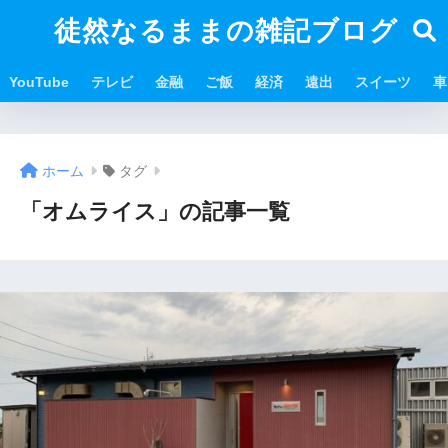
徒然なるままの雑記ブログ
YouTube
テレビ
金融
ご飯
経済
遠出
スイーツ
車
ホーム
タグ
「オムライス」の記事一覧