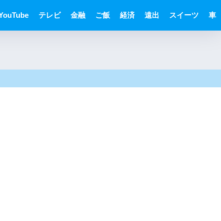
YouTube
テレビ
金融
ご飯
経済
遠出
スイーツ
車