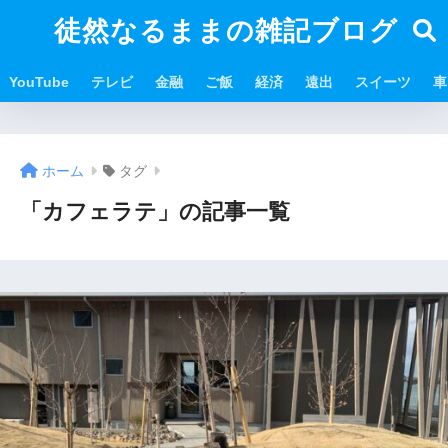
徒然なるままの雑記ブログ
YouTube
テレビ
金融
ご飯
経済
遠出
スイーツ
車
ホーム
タグ
「カフェラテ」の記事一覧