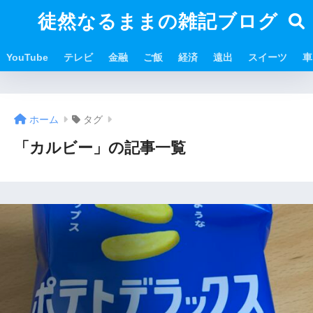
徒然なるままの雑記ブログ
YouTube
テレビ
金融
ご飯
経済
遠出
スイーツ
車
ホーム
タグ
「カルビー」の記事一覧