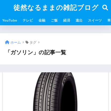
徒然なるままの雑記ブログ
YouTube
テレビ
金融
ご飯
経済
遠出
スイーツ
車
ホーム
タグ
「ガソリン」の記事一覧