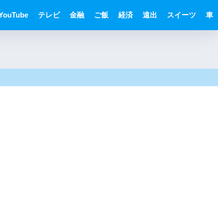
YouTube
テレビ
金融
ご飯
経済
遠出
スイーツ
車