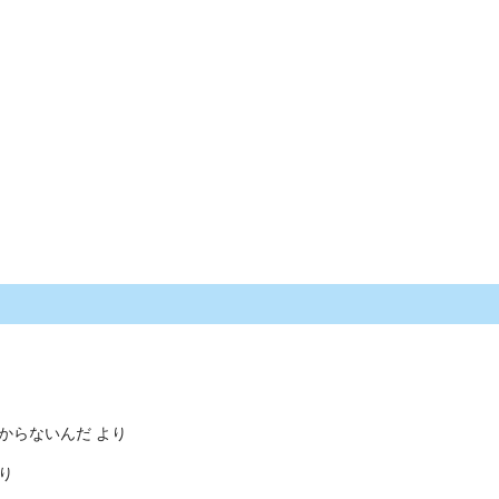
からないんだ
より
り