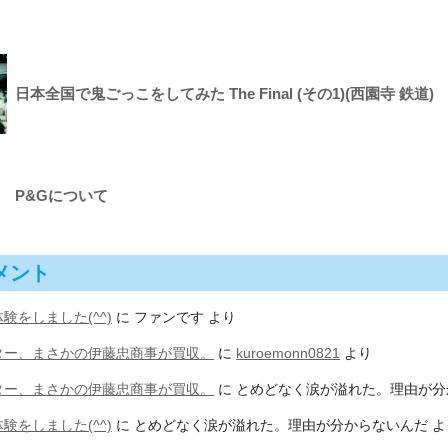
日本全国で鬼ごっこをしてみた The Final (その1)(西園寺 鉄道)
P&Gについて
メント
験をしました(^^)
に
ファンです
より
ター、まさかの伊藤忠商事が買収。
に
kuroemonn0821
より
ター、まさかの伊藤忠商事が買収。
に
とめどなく涙が溢れた。理由が分
験をしました(^^)
に
とめどなく涙が溢れた。理由が分からないんだ
よ