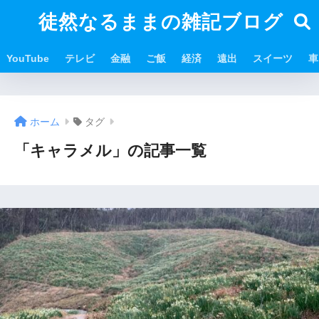
徒然なるままの雑記ブログ
YouTube
テレビ
金融
ご飯
経済
遠出
スイーツ
車
ホーム
タグ
「キャラメル」の記事一覧