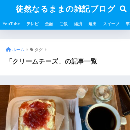
徒然なるままの雑記ブログ
YouTube
テレビ
金融
ご飯
経済
遠出
スイーツ
車
ホーム
タグ
「クリームチーズ」の記事一覧