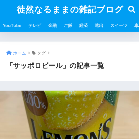
徒然なるままの雑記ブログ
YouTube
テレビ
金融
ご飯
経済
遠出
スイーツ
車
ホーム
タグ
「サッポロビール」の記事一覧