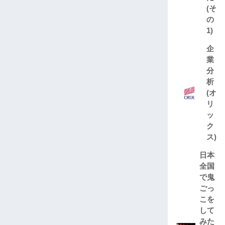
(そ
の
1)
企
業
分
析
(オ
リ
ッ
ク
ス)
日本
全国
で鬼
ごっ
こを
して
みた