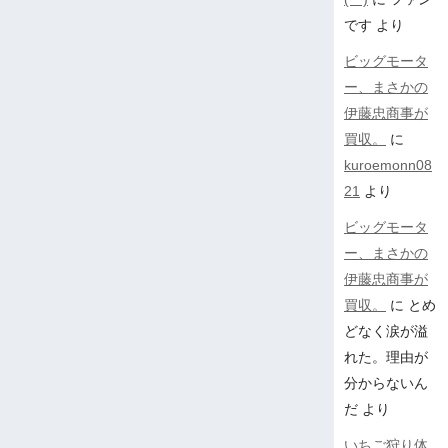
です
より
ビッグモータ
ー、まさかの
伊藤忠商事が
買収。
に
kuroemonn08
21
より
ビッグモータ
ー、まさかの
伊藤忠商事が
買収。
に
とめ
どなく涙が溢
れた。理由が
分からないん
だ
より
いちご狩り体