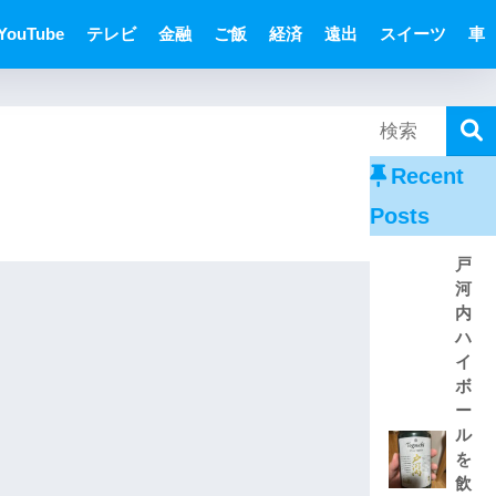
YouTube
テレビ
金融
ご飯
経済
遠出
スイーツ
車
Recent
Posts
戸
河
内
ハ
イ
ボ
ー
ル
を
飲