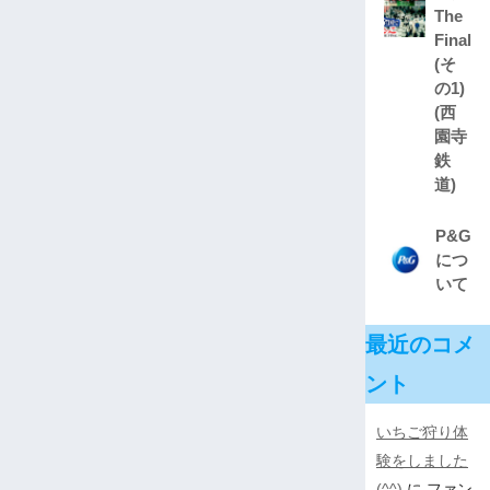
The
Final
(そ
の1)
(西
園寺
鉄
道)
P&G
につ
いて
最近のコメ
ント
いちご狩り体
験をしました
(^^)
に
ファン