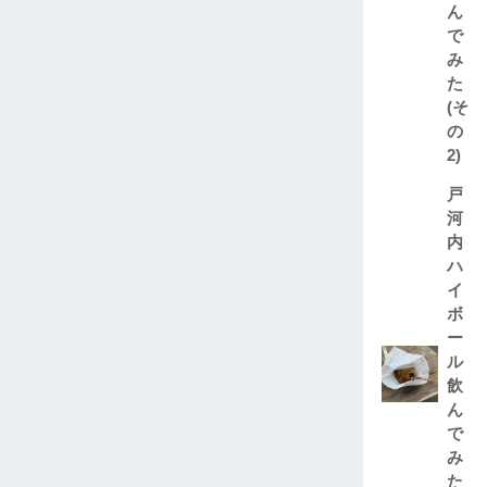
ん
で
み
た
(そ
の
2)
戸
河
内
ハ
イ
ボ
ー
ル
飲
ん
で
み
た