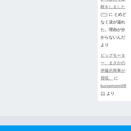
験をしました
(^^)
に
とめど
なく涙が溢れ
た。理由が分
からないんだ
より
ビッグモータ
ー、まさかの
伊藤忠商事が
買収。
に
kuroemonn08
21
より