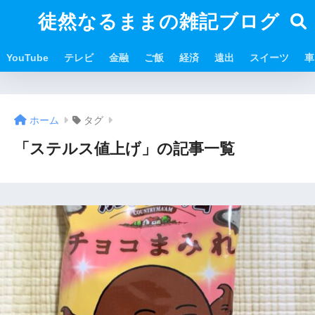
徒然なるままの雑記ブログ
YouTube
テレビ
金融
ご飯
経済
遠出
スイーツ
車
ホーム
タグ
「ステルス値上げ」の記事一覧