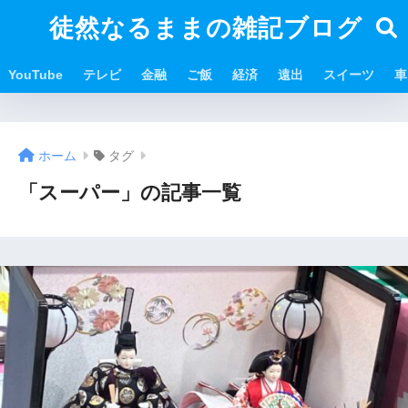
徒然なるままの雑記ブログ
YouTube
テレビ
金融
ご飯
経済
遠出
スイーツ
車
ホーム
タグ
「スーパー」の記事一覧