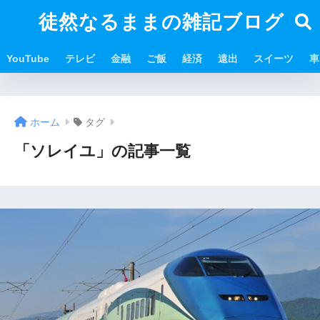
徒然なるままの雑記ブログ
YouTube
テレビ
金融
ご飯
経済
遠出
スイーツ
車
ホーム
タグ
「ソレイユ」の記事一覧