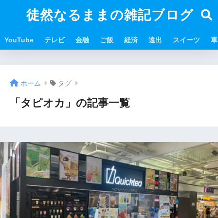
徒然なるままの雑記ブログ
YouTube
テレビ
金融
ご飯
経済
遠出
スイーツ
車
ホーム
タグ
「タピオカ」の記事一覧