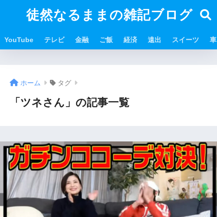
徒然なるままの雑記ブログ
YouTube
テレビ
金融
ご飯
経済
遠出
スイーツ
車
ホーム
タグ
「ツネさん」の記事一覧