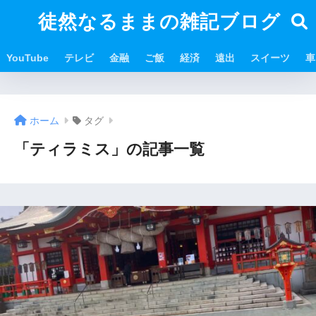
徒然なるままの雑記ブログ
YouTube
テレビ
金融
ご飯
経済
遠出
スイーツ
車
ホーム
タグ
「ティラミス」の記事一覧