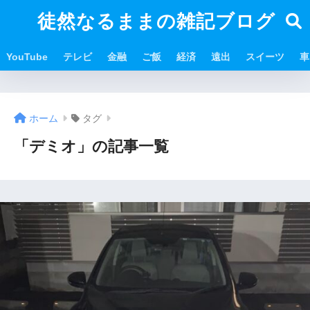
徒然なるままの雑記ブログ
YouTube
テレビ
金融
ご飯
経済
遠出
スイーツ
車
ホーム
タグ
「デミオ」の記事一覧