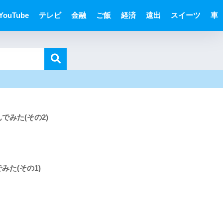
YouTube
テレビ
金融
ご飯
経済
遠出
スイーツ
車
でみた(その2)
みた(その1)