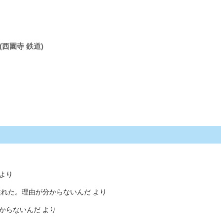
(西園寺 鉄道)
より
溢れた。理由が分からないんだ
より
からないんだ
より