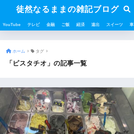
徒然なるままの雑記ブログ
YouTube
テレビ
金融
ご飯
経済
遠出
スイーツ
車
ホーム
タグ
「ピスタチオ」の記事一覧