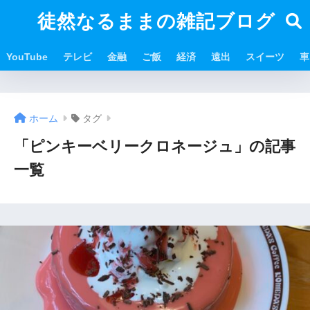
徒然なるままの雑記ブログ
YouTube
テレビ
金融
ご飯
経済
遠出
スイーツ
車
ホーム
タグ
「ピンキーベリークロネージュ」の記事
一覧