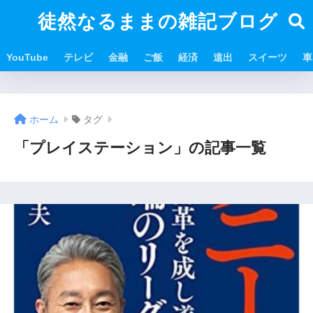
徒然なるままの雑記ブログ
YouTube
テレビ
金融
ご飯
経済
遠出
スイーツ
車
ホーム
タグ
「プレイステーション」の記事一覧