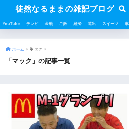
徒然なるままの雑記ブログ
YouTube
テレビ
金融
ご飯
経済
遠出
スイーツ
車
ホーム
タグ
「マック」の記事一覧