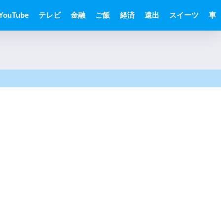
YouTube
テレビ
金融
ご飯
経済
遠出
スイーツ
車