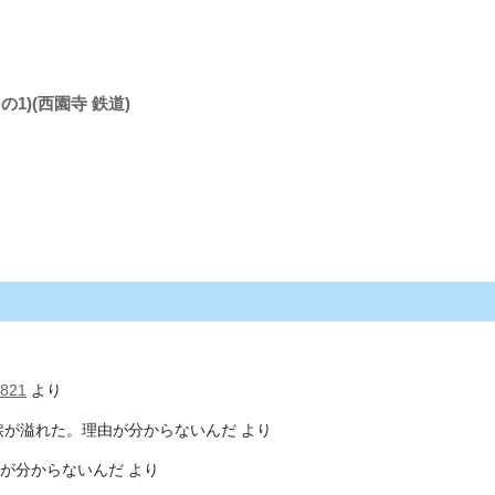
の1)(西園寺 鉄道)
821
より
涙が溢れた。理由が分からないんだ
より
が分からないんだ
より