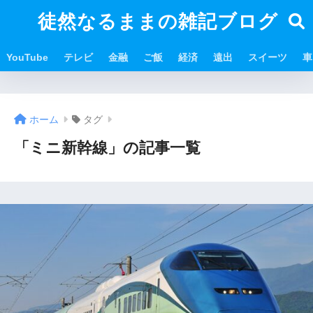
徒然なるままの雑記ブログ
YouTube
テレビ
金融
ご飯
経済
遠出
スイーツ
車
ホーム
タグ
「ミニ新幹線」の記事一覧