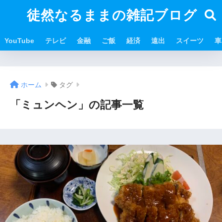
徒然なるままの雑記ブログ
YouTube
テレビ
金融
ご飯
経済
遠出
スイーツ
車
ホーム
タグ
「ミュンヘン」の記事一覧