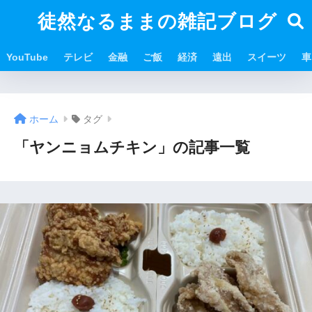
徒然なるままの雑記ブログ
YouTube
テレビ
金融
ご飯
経済
遠出
スイーツ
車
ホーム
タグ
「ヤンニョムチキン」の記事一覧