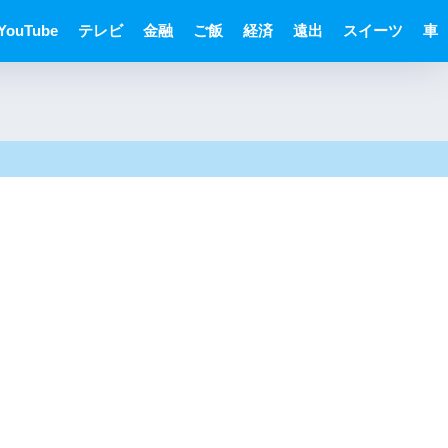
YouTube
テレビ
金融
ご飯
経済
遠出
スイーツ
車