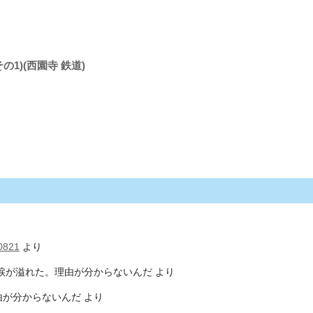
その1)(西園寺 鉄道)
0821
より
涙が溢れた。理由が分からないんだ
より
由が分からないんだ
より