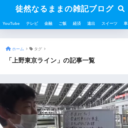
徒然なるままの雑記ブログ
YouTube
テレビ
金融
ご飯
経済
遠出
スイーツ
車
ホーム
タグ
「上野東京ライン」の記事一覧