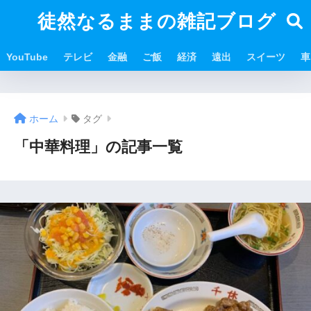
徒然なるままの雑記ブログ
YouTube
テレビ
金融
ご飯
経済
遠出
スイーツ
車
ホーム
タグ
「中華料理」の記事一覧