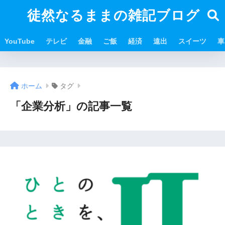
徒然なるままの雑記ブログ
YouTube
テレビ
金融
ご飯
経済
遠出
スイーツ
車
ホーム
タグ
「企業分析」の記事一覧