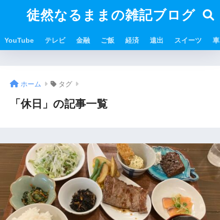
徒然なるままの雑記ブログ
YouTube
テレビ
金融
ご飯
経済
遠出
スイーツ
車
ホーム
タグ
「休日」の記事一覧