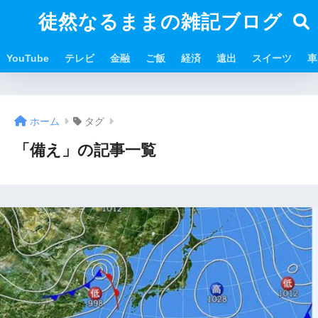
徒然なるままの雑記ブログ
YouTube
テレビ
金融
ご飯
経済
遠出
スイーツ
車
ホーム
タグ
「備え」の記事一覧