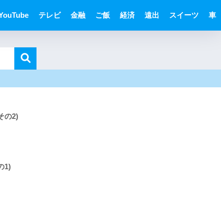
YouTube
テレビ
金融
ご飯
経済
遠出
スイーツ
車
の2)
1)