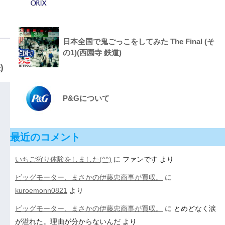
日本全国で鬼ごっこをしてみた The Final (そ
の1)(西園寺 鉄道)
)
P&Gについて
最近のコメント
いちご狩り体験をしました(^^)
に
ファンです
より
ビッグモーター、まさかの伊藤忠商事が買収。
に
kuroemonn0821
より
ビッグモーター、まさかの伊藤忠商事が買収。
に
とめどなく涙
が溢れた。理由が分からないんだ
より