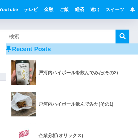
YouTube
テレビ
金融
ご飯
経済
遠出
スイーツ
車
Recent Posts
戸河内ハイボールを飲んでみた(その2)
戸河内ハイボール飲んでみた(その1)
企業分析(オリックス)