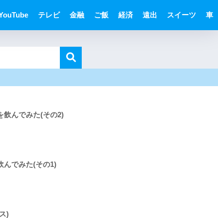
YouTube
テレビ
金融
ご飯
経済
遠出
スイーツ
車
飲んでみた(その2)
んでみた(その1)
ス)