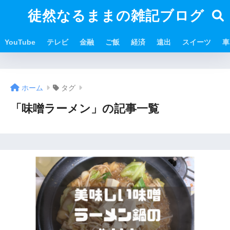
徒然なるままの雑記ブログ
YouTube
テレビ
金融
ご飯
経済
遠出
スイーツ
車
ホーム
タグ
「味噌ラーメン」の記事一覧