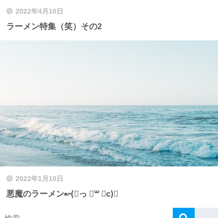
2022年4月10日
ラーメン特集（笑）その2
2022年1月10日
悪魔のラーメン↜(⃔っ ॑꒳ ॑c)⃕