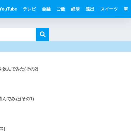
YouTube
テレビ
金融
ご飯
経済
遠出
スイーツ
車
飲んでみた(その2)
んでみた(その1)
ス)