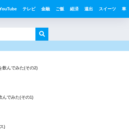
YouTube
テレビ
金融
ご飯
経済
遠出
スイーツ
車
飲んでみた(その2)
んでみた(その1)
ス)